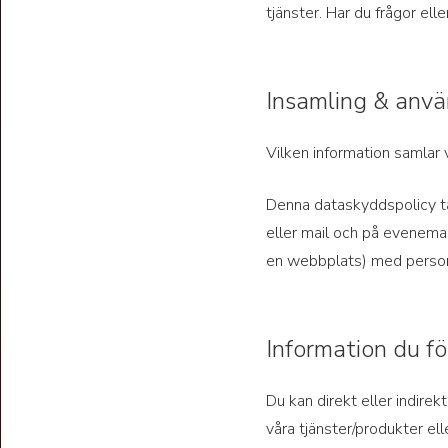
tjänster. Har du frågor el
Insamling & anvä
Vilken information samlar v
Denna dataskyddspolicy täc
eller mail och på evenema
en webbplats) med personu
Information du f
Du kan direkt eller indirek
våra tjänster/produkter ell