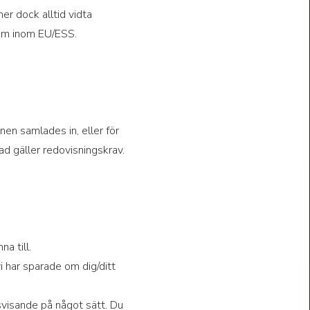
er dock alltid vidta
som inom EU/ESS.
nen samlades in, eller för
ad gäller redovisningskrav.
a till.
vi har sparade om dig/ditt
ssvisande på något sätt. Du