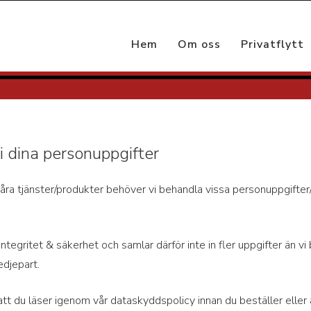
Hem
Om oss
Privatflytt
i dina personuppgifter
våra tjänster/produkter behöver vi behandla vissa personuppgifter/
 integritet & säkerhet och samlar därför inte in fler uppgifter än v
redjepart.
gt att du läser igenom vår dataskyddspolicy innan du beställer elle