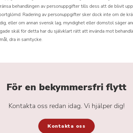
gränsa behandlingen av personuppgifter tills dess att de blivit up
i bortglömd. Radering av personuppgifter sker dock inte om de kräv
ig, eller om annan svensk lag, myndighet eller domstol säger ann
igade skäl för detta har du självklart rätt att invända mot behandl
mål, dra in samtycke.
För en bekymmersfri flytt
Kontakta oss redan idag. Vi hjälper dig!
Kontakta oss