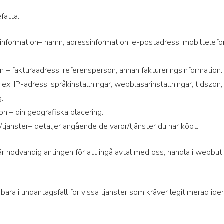
fatta:
information
– namn, adressinformation, e-postadress, mobiltelefon
on
– fakturaadress, referensperson, annan faktureringsinformation.
t.ex. IP-adress, språkinställningar, webbläsarinställningar, tidszo
.
ion
– din geografiska placering.
/tjänster
– detaljer angående de varor/tjänster du har köpt.
är nödvändig antingen för att ingå avtal med oss, handla i webbutik 
a i undantagsfall för vissa tjänster som kräver legitimerad iden