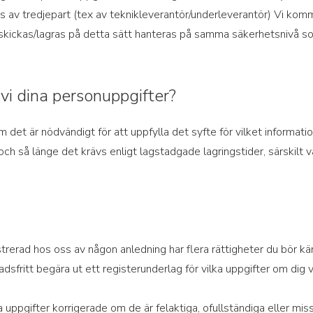
as av tredjepart (tex av teknikleverantör/underleverantör) Vi komm
 skickas/lagras på detta sätt hanteras på samma säkerhetsnivå 
vi dina personuppgifter?
 det är nödvändigt för att uppfylla det syfte för vilket informatio
och så länge det krävs enligt lagstadgade lagringstider, särskilt v
rerad hos oss av någon anledning har flera rättigheter du bör känn
adsfritt begära ut ett registerunderlag för vilka uppgifter om dig 
na uppgifter korrigerade om de är felaktiga, ofullständiga eller mi