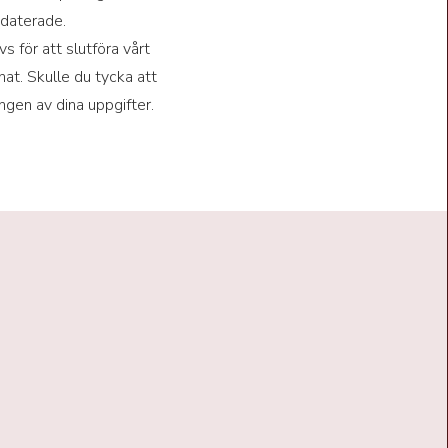
pdaterade.
s för att slutföra vårt
at. Skulle du tycka att
ingen av dina uppgifter.