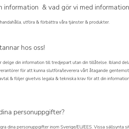
in information & vad gör vi med informatio
llhandahålla, utföra & förbättra våra tjänster & produkter.
tannar hos oss!
 delge din information till tredjepart utan din tillåtelse. Ibland del
verantörer för att kunna slutföra/leverera vårt åtagande gentemot 
avtal & följer givetvis legala & tekniska krav för att din informat
dina personuppgifter?
t lagra dina personuppgifter inom Sverige/EU/EES. Vissa sällsynta s