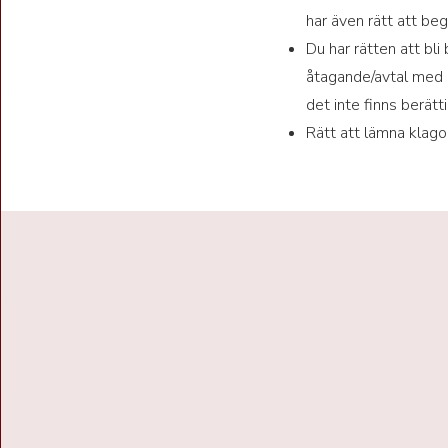
har även rätt att be
Du har rätten att bl
åtagande/avtal med d
det inte finns berätt
Rätt att lämna klago