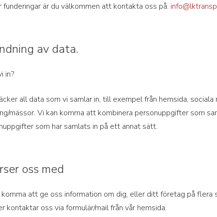
ler funderingar är du välkommen att kontakta oss på:
info@lktransp
ndning av data.
i in?
ker all data som vi samlar in, till exempel från hemsida, sociala
ng/mässor. Vi kan komma att kombinera personuppgifter som samla
ppgifter som har samlats in på ett annat sätt.
örser oss med
t komma att ge oss information om dig, eller ditt företag på flera s
er kontaktar oss via formulär/mail från vår hemsida.